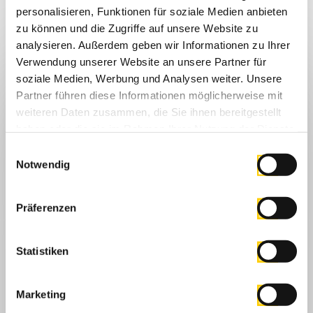
personalisieren, Funktionen für soziale Medien anbieten
Volksmusik mit ihren traditionellen Weisen und Tänzen aus den Regionen
zu können und die Zugriffe auf unsere Website zu
Baden-Württembergs verbindet Menschen durch die ansteckende
Spielfreude, die von ihr ausgeht. Der Arbeitskreis „Volksmusik“ im
analysieren. Außerdem geben wir Informationen zu Ihrer
Landesmusikrat hat seit 2007 zahlreiche Seminare, Musikantenfeste,
Verwendung unserer Website an unsere Partner für
Volksmusiktage und das Projekt „Aufspiela beim Wirt“ auf die Beine gestellt.
soziale Medien, Werbung und Analysen weiter. Unsere
www.volksmusik-bw.de
Partner führen diese Informationen möglicherweise mit
weiteren Daten zusammen, die Sie ihnen bereitgestellt
haben oder die sie im Rahmen Ihrer Nutzung der Dienste
gesammelt haben.
Einwilligungsauswahl
Notwendig
Präferenzen
Statistiken
Marketing