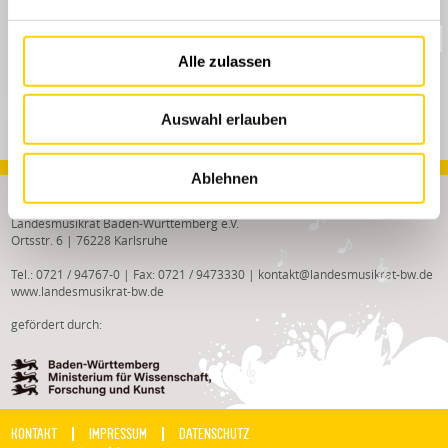
Volksmusiktag Baden-Württemberg
Alle zulassen
Auswahl erlauben
Ablehnen
Kontakt
Landesmusikrat Baden-Württemberg e.V.
Ortsstr. 6 | 76228 Karlsruhe
Tel.: 0721 / 94767-0 | Fax: 0721 / 9473330 |
kontakt
@
landesmusikrat-bw.de
www.landesmusikrat-bw.de
gefördert durch:
KONTAKT
IMPRESSUM
DATENSCHUTZ