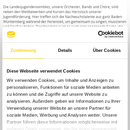
Die Landesjugendensembles, unsere Orchester, Bands und Chöre, sind
neben den Wettbewerben und Kursen das Herzstück unserer
Jugendförderung. Hier treffen sich die Nachwuchstalente aus ganz Baden-
Württemberg während der Ferienzeit, um gemeinsam zu singen, musizieren
und Spaß zu haben. Darüber hinaus ist es auch eine spannende Sache, die
Dozentinnen und Dozenten, alles renommierte Größen ihres Faches, auf
Augenhöhe und in freundschaftlichem Umgang zu erleben. Nach intensiven
Proben stehen dann meist mehrere Konzerte auf dem Programm, die einen
feierlichen Abschluss der Arbeitsphasen bilden. Ein besonderes Schmankerl
Zustimmung
Details
Über Cookies
sind sicherlich auch die Auslandsreisen, die unsere Jugendensembles schon
um die ganze Welt geführt haben. Diese Erfahrungen und Erinnerungen, die
jeder und jede mit nach Hause nimmt, bleiben lange im Gedächtnis und
nicht selten werden hier auch Freundschaften fürs Leben geschlossen.
Diese Webseite verwendet Cookies
LANDESJUGENDCHOR
Wir verwenden Cookies, um Inhalte und Anzeigen zu
Der Landesjugendchor wurde bereits 1979 gegründet, um jungen
personalisieren, Funktionen für soziale Medien anbieten
Gesangstalenten zwischen 15 und 26 Jahren professionelles
zu können und die Zugriffe auf unsere Website zu
Musizieren unter einem hervorragenden Dirigenten sowie eine
intensive Auseinandersetzung mit wichtigen Werken der
analysieren. Außerdem geben wir Informationen zu Ihrer
Chorliteratur zu ermöglichen.
Verwendung unserer Website an unsere Partner für
soziale Medien, Werbung und Analysen weiter. Unsere
Zweimal im Jahr versammelt die bzw. der künstlerische Leiter die
rund 70 Chormitglieder um sich, um ein Konzertprogramm, das
Partner führen diese Informationen möglicherweise mit
neben oratorischen Werke ebenso anspruchsvolle A cappella-
weiteren Daten zusammen, die Sie ihnen bereitgestellt
Literatur umfasst, zu erarbeiten. Hierbei stehen ihm erfahrene