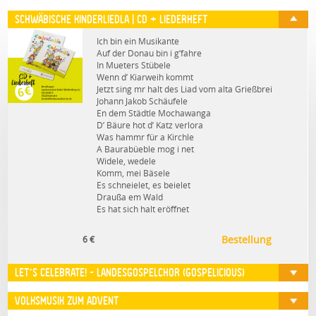
SCHWÄBISCHE KINDERLIEDLA | CD + LIEDERHEFT
Ich bin ein Musikante
Auf der Donau bin i g’fahre
In Mueters Stübele
Wenn d’ Kiarweih kommt
Jetzt sing mr halt des Liad vom alta Grießbrei
Johann Jakob Schäufele
En dem Städtle Mochawanga
D’ Bäure hot d’ Katz verlora
Was hammr für a Kirchle
A Baurabüeble mog i net
Widele, wedele
Komm, mei Bäsele
Es schneielet, es beielet
Draußa em Wald
Es hat sich halt eröffnet
Bestellung
6 €
LET´S CELEBRATE! - LANDESGOSPELCHOR (GOSPELICIOUS)
1 HE’LL MAKE A WAY
VOLKSMUSIK ZUM ADVENT
2 COMING HOME