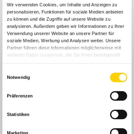
Wir verwenden Cookies, um Inhalte und Anzeigen zu
personalisieren, Funktionen für soziale Medien anbieten
Sehr geehrte/r Interessent/in,
zu können und die Zugriffe auf unsere Website zu
analysieren. Außerdem geben wir Informationen zu Ihrer
Wir freuen uns, dass Sie den Newsletter des Landesmusikrat Baden-
Württemberg abonnieren möchten. Füllen Sie bitte das unten stehende
Verwendung unserer Website an unsere Partner für
Formular aus.
soziale Medien, Werbung und Analysen weiter. Unsere
Partner führen diese Informationen möglicherweise mit
Nach Ihrer Registrierung erhalten Sie von uns eine E-Mail mit
Bestätigungslink, der die Anmeldung abschließt.
weiteren Daten zusammen, die Sie ihnen bereitgestellt
haben oder die sie im Rahmen Ihrer Nutzung der Dienste
E-Mail*
gesammelt haben.
Einwilligungsauswahl
Notwendig
Präferenzen
Anmelden
Statistiken
Marketing